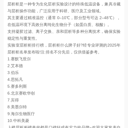
层析柜是一种专为生化层析实验设计的特殊低温设备，兼具冷藏
与层析操作功能，广泛应用于科研、医疗及工业领域。
其主要通过精准温控（通常 ‌0–10℃‌，部分型号可达 ‌2–48℃‌），
在低温环境下高效分离纯化生物分子（如蛋白质、核酸）。
支持凝胶过滤、离子交换、亲和层析等多种分离技术，确保实验
稳定性与重复性。
实验室层析柜排行榜，层析柜什么牌子好?经专业评测的2025年
层析柜名单发布啦!注:排名不分先后，仅供借鉴参考。
1.赛默飞世尔
2.‌艾本德
3.伯乐
4.思拓凡
5.赛多利斯
‌6.北京赛欧华创
7.宾得
8.美墨尔特
9.海尔生物医疗
10.中科美菱
上榜层析柜榜单的都是口碑好或有实力的品牌~欢迎大家发表自