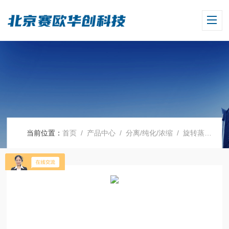
当前位置：
首页
/
产品中心
/
分离/纯化/浓缩
/
旋转蒸发仪
/ 