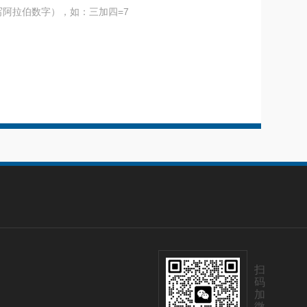
阿拉伯数字），如：三加四=7
扫
码
加
微