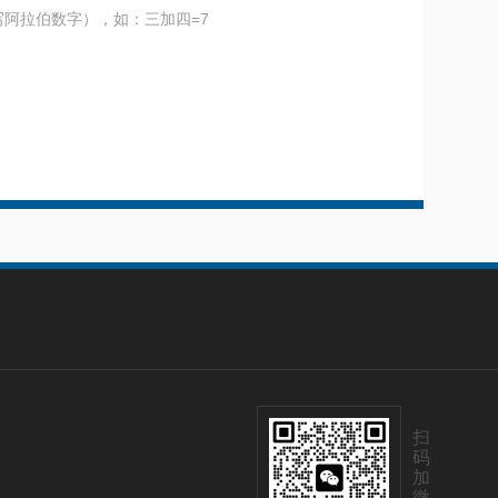
阿拉伯数字），如：三加四=7
扫
码
加
微