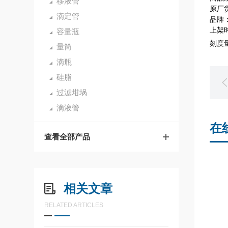
移液管
原厂货
滴定管
品牌：
上架时
容量瓶
刻度量
量筒
滴瓶
硅脂
过滤坩埚
滴液管
在
查看全部产品
相关文章
RELATED ARTICLES