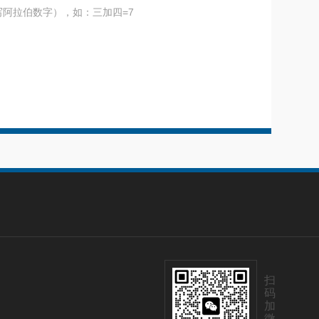
阿拉伯数字），如：三加四=7
扫
码
加
微