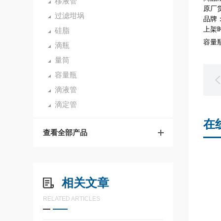
移液管
原厂货
过滤坩埚
品牌：
上架时
硅脂
容量瓶,
滴瓶
量筒
容量瓶
滴液管
滴定管
在
查看全部产品
相关文章
RELATED ARTICLES