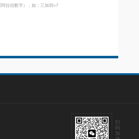
阿拉伯数字），如：三加四=7
扫
码
加
微