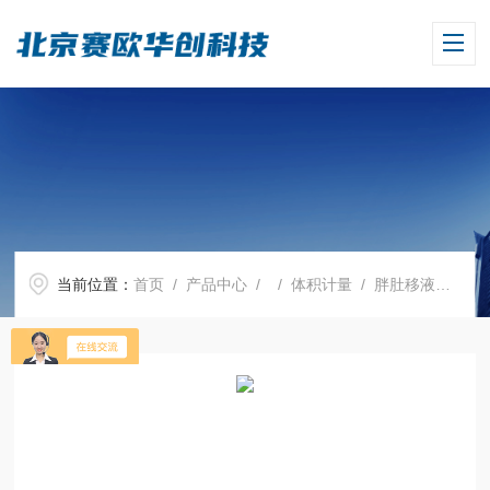
当前位置：
首页
/
产品中心
/ /
体积计量
/ 胖肚移液管，100ml，单刻度