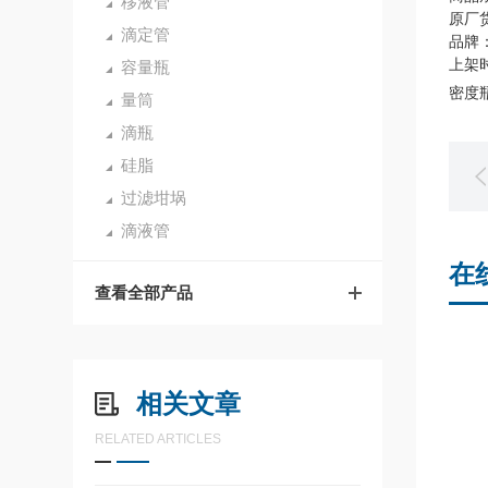
移液管
原厂货
滴定管
品牌：
上架时
容量瓶
密度瓶
量筒
滴瓶
硅脂
过滤坩埚
滴液管
在
查看全部产品
相关文章
RELATED ARTICLES