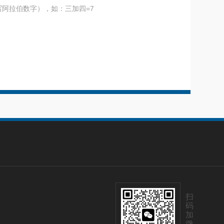
阿拉伯数字），如：三加四=7
扫
码
加
微