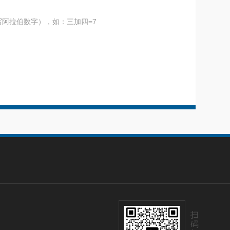
阿拉伯数字），如：三加四=7
扫
码