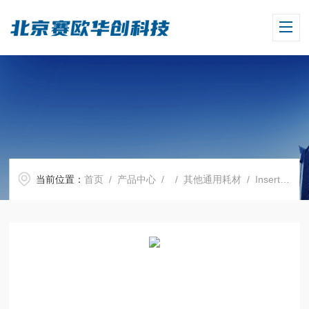
当前位置：
首页
/
产品中心
/ /
其他通用耗材
/ Insert单个内嵌小室,13 mm,24/6,PC膜，8.0μm