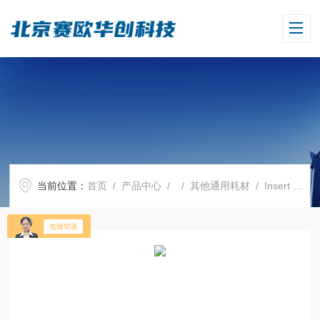
当前位置：
首页
/
产品中心
/ /
其他通用耗材
/ Insert 联排内嵌小室, 9 mm,适用于 BRANDplates? 24-/6-孔培养板，IOS，PC膜，0.4μm, 4联小室，BIO-CERT? CELL CULTURE STERIL...