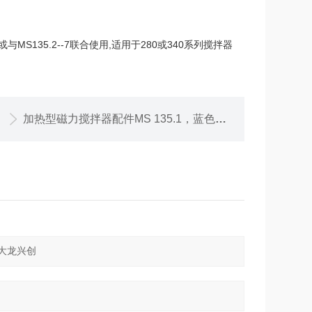
S135.2--7联合使用,适用于280或340系列搅拌器
加热型磁力搅拌器配件MS 135.1，蓝色扩大载物圆盘，单独或与MS135.2--7联合使用,适用于280或340系列搅拌器