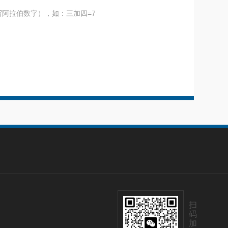
阿拉伯数字），如：三加四=7
扫
码
加