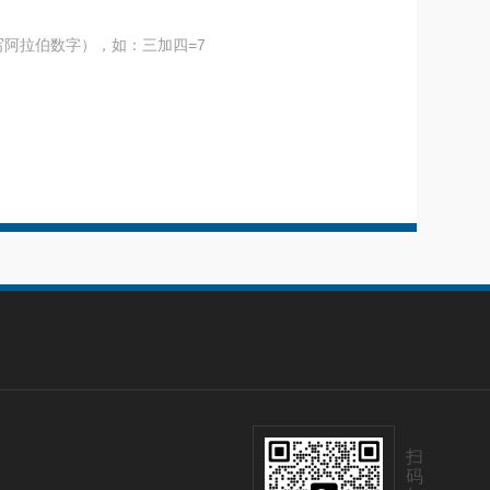
阿拉伯数字），如：三加四=7
扫
码