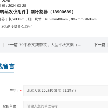
DLAB
间：2024-03-28
转蒸发仪附件】
副冷凝器（18900689）
器 | 长:400mm，瓶口尺寸：Φ62mm/80mm，Φ42mm/Φ60mm
20L副冷凝器-1.29㎡
上一篇
70平板支架套装，大型平板支架（18900497）
下一篇
线留言
产品：
您的单位：