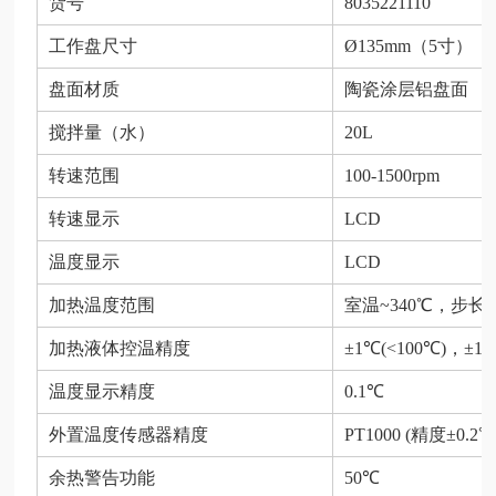
货号
8035221110
工作盘尺寸
Ø135mm
（
5
寸）
盘面材质
陶瓷涂层铝盘面
搅拌量（水）
20L
转速范围
100-1500rpm
转速显示
LCD
温度显示
LCD
加热温度范围
室温
~340
℃，步长
1
加热液体控温精度
±1
℃
(<100
℃
)
，
±1%
温度显示精度
0.1
℃
外置温度传感器精度
PT1000 (
精度
±0.2
℃
余热警告功能
50
℃