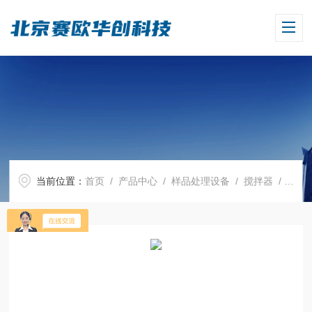
当前位置：
首页
/
产品中心
/
样品处理设备
/
搅拌器
/ DLAB加热型磁力搅拌器MS-H-ProM