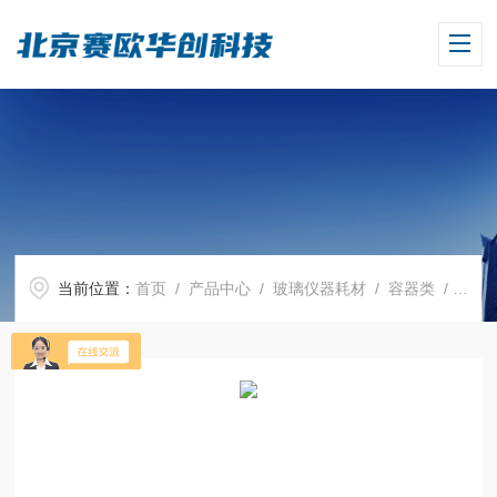
当前位置：
首页
/
产品中心
/
玻璃仪器耗材
/
容器类
/ 棕色容量瓶