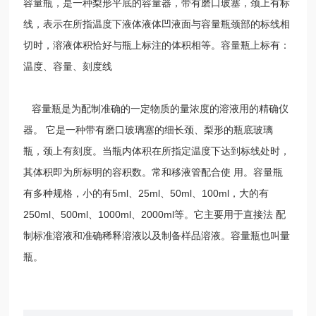
容量
瓶，是一种梨形平底的容量器，带有磨口玻塞，颈上有标
线，表示在所指
温度
下液体液体凹液面与
容量瓶
颈部的标线相
切时，溶液体积恰好与瓶上标注的
体积
相等。容量瓶上标有：
温度、容量、刻度线
容量瓶是为配制准确的一定
物质的量浓度
的
溶液
用的精确
仪
器
。 它是一种带有磨口玻璃塞的细长颈、梨形的瓶底玻璃
瓶，颈上有刻度。当瓶内体积在所指定温度下达到标线处时，
其体积即为所标明的容积数。常和移液管配合使 用。容量瓶
有多种规格，小的有5ml、25ml、50ml、100ml，大的有
250ml、500ml、1000ml、2000ml等。它主要用于直接法 配
制标准溶液和准确稀释溶液以及制备样品溶液。容量瓶也叫量
瓶。