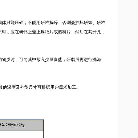
固体只能压碎，不能用研杵捣碎，否则会损坏研钵、研杵
质时，应在研钵上盖上厚纸片或塑料片，然后在其开孔，
的物质时，可向其中放入少量食盐，研磨后再进行洗涤。
70mm其他深度及外型尺寸可根据用户需求加工。
CaO/Mn
O
2
3