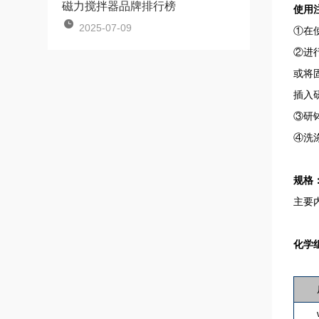
磁力搅拌器品牌排行榜
使用
2025-07-09
①在
②进
或将
插入
③研
④洗
规格
主要内
化学