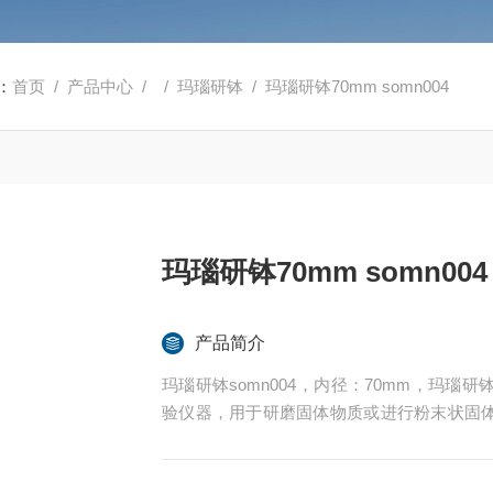
：
首页
/
产品中心
/ /
玛瑙研钵
/ 玛瑙研钵70mm somn004
玛瑙研钵70mm somn004
产品简介
玛瑙研钵somn004，内径：70mm，玛
验仪器，用于研磨固体物质或进行粉末状固
级研磨用,耐压强度高、耐酸碱。研磨后不会