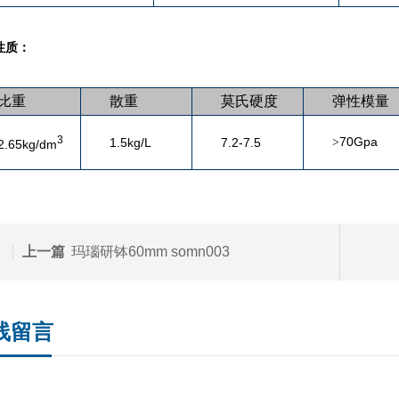
性质：
比重
散重
莫氏硬度
弹性模量
3
70Gpa
1.5kg/L
7.2-7.5
>
2.65kg/dm
上一篇
玛瑙研钵60mm somn003
线留言