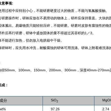
注意事项:
使用过程中应特别小心，不能研磨硬度过大的物质，不能与氢氟酸接触。
行研磨操作时，研钵应放在不易滑动的物体上，研杵应保持垂直。大块的
固体溅出。易爆物质只能轻轻压碎，不能研磨。研磨对皮肤有腐蚀性的物
研杵后再行研磨，研钵中盛放固体的量不得超过其容积的1／3。
钵不能进行加热，切勿放入电烘箱中干燥。
涤研钵时，应先用水冲洗，耐酸腐蚀的研钵可用洗涤。研钵上附着难洗涤
：
径50mm、100mm、150mm、200mm、300mm，深度40mm-2
组成：
SiO
MgO/
成分
2
wt%
97.26
2.74