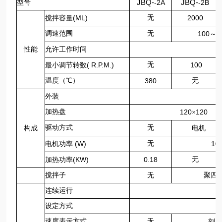
型号
JBQ-
-2A
JBQ-
-2B
(ML)
无
2000
搅拌容量
调速范围
无
100
2
～
性能
允许工作时间
( R.P.M.)
无
100
最小调节转数
温度（
℃
）
380
无
外装
加热盘
120
120
×
驱动方式
无
构成
电机
(W)
无
10
电机功率
(KW)
0.18
无
加热功率
搅拌子
无
聚四
连续运行
设定方式
速度表示方式
无
刻度