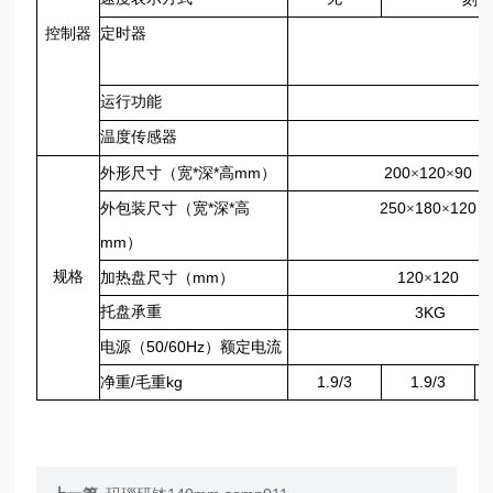
控制器
定时器
运行功能
温度传感器
*
*
mm
200
120
90
外形尺寸（宽
深
高
）
×
×
*
*
250
180
120
外包装尺寸（宽
深
高
×
×
mm
）
规格
mm
120
120
加热盘尺寸（
）
×
托盘承重
3KG
50/60Hz
电源（
）额定电流
/
kg
1.9/3
1.9/3
净重
毛重