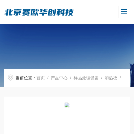
当前位置：
首页
/
产品中心
/
样品处理设备
/
加热板
/ JBQ-3B磁力搅拌机