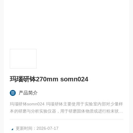
玛瑙研钵270mm somn024
产品简介
玛瑙研钵somn024 玛瑙研钵主要使用于实验室内部对少量样
本的研磨与分析实验仪器，用于研磨固体物质或进行粉末状固
体的混合。适应于化验室、制药厂、化工实验室的高级研磨
用,耐压强度高、耐酸碱。研磨后不会有任何研钵本体物质混
更新时间：2026-07-17
入被研磨物中。