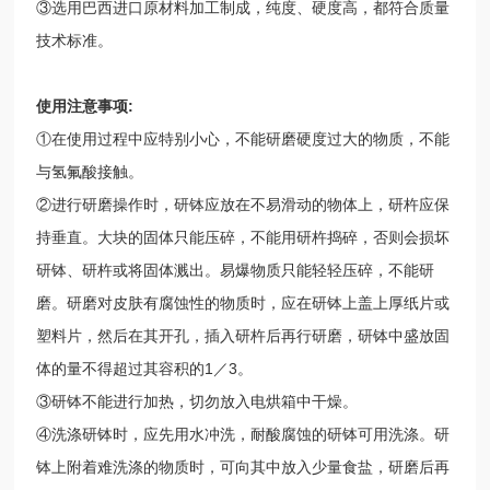
③选用巴西进口原材料加工制成，纯度、硬度高，都符合质量
技术标准。
使用注意事项:
①在使用过程中应特别小心，不能研磨硬度过大的物质，不能
与氢氟酸接触。
②进行研磨操作时，研钵应放在不易滑动的物体上，研杵应保
持垂直。大块的固体只能压碎，不能用研杵捣碎，否则会损坏
研钵、研杵或将固体溅出。易爆物质只能轻轻压碎，不能研
磨。研磨对皮肤有腐蚀性的物质时，应在研钵上盖上厚纸片或
塑料片，然后在其开孔，插入研杵后再行研磨，研钵中盛放固
体的量不得超过其容积的1／3。
③研钵不能进行加热，切勿放入电烘箱中干燥。
④洗涤研钵时，应先用水冲洗，耐酸腐蚀的研钵可用洗涤。研
钵上附着难洗涤的物质时，可向其中放入少量食盐，研磨后再