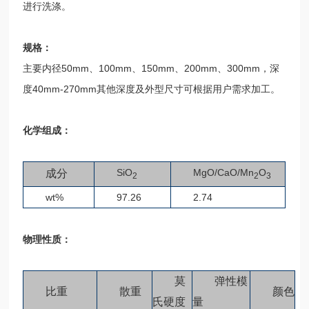
进行洗涤。
规格：
主要内径50mm、100mm、150mm、200mm、300mm，深
度40mm-270mm其他深度及外型尺寸可根据用户需求加工。
化学组成：
SiO
MgO/CaO/Mn
O
成分
2
2
3
wt%
97.26
2.74
物理性质：
莫
弹性模
比重
散重
颜色
氏硬度
量