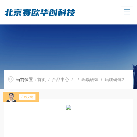
当前位置：
首页
/
产品中心
/ /
玛瑙研钵
/ 玛瑙研钵270mm somn024