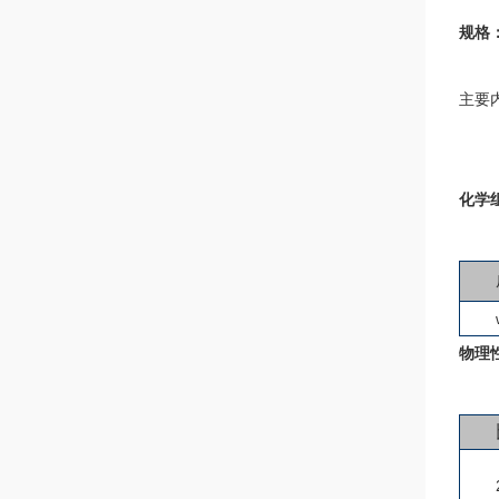
规格
主要内
化学
物理