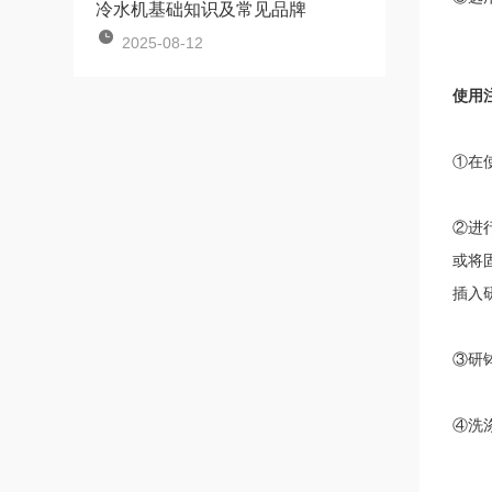
冷水机基础知识及常见品牌
2025-08-12
使用
①在
②进
或将
插入
③研
④洗