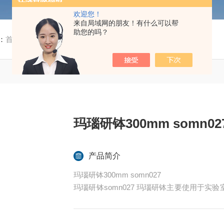
欢迎您！
来自局域网的朋友！有什么可以帮
助您的吗？
：
首页
/
产品中心
/ /
玛瑙研钵
/ 玛瑙研钵300mm somn027
玛瑙研钵300mm somn02
产品简介
玛瑙研钵300mm somn027
玛瑙研钵somn027 玛瑙研钵主要使用于
固体物质或进行粉末状固体的混合。适应于化
高、耐酸碱。研磨后不会有任何研钵本体物质