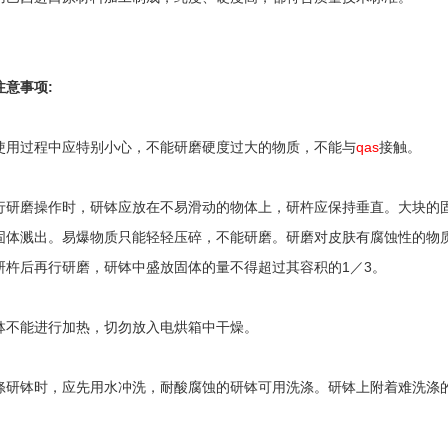
注意事项:
使用过程中应特别小心，不能研磨硬度过大的物质，不能与
qas
接触。
行研磨操作时，研钵应放在不易滑动的物体上，研杵应保持垂直。大块的
固体溅出。易爆物质只能轻轻压碎，不能研磨。研磨对皮肤有腐蚀性的物
研杵后再行研磨，研钵中盛放固体的量不得超过其容积的1／3。
钵不能进行加热，切勿放入电烘箱中干燥。
涤研钵时，应先用水冲洗，耐酸腐蚀的研钵可用洗涤。研钵上附着难洗涤