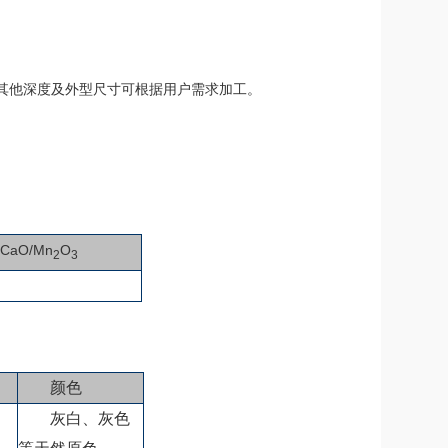
70mm其他深度及外型尺寸可根据用户需求加工。
CaO/Mn
O
2
3
颜色
灰白、灰色