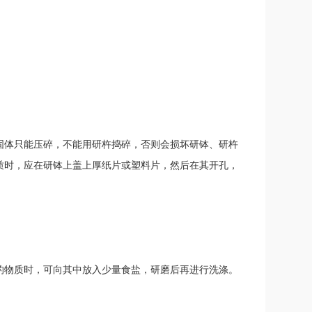
固体只能压碎，不能用研杵捣碎，否则会损坏研钵、研杵
质时，应在研钵上盖上厚纸片或塑料片，然后在其开孔，
的物质时，可向其中放入少量食盐，研磨后再进行洗涤。