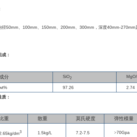
：
径50mm、100mm、150mm、200mm、300mm，深度40mm-2
组成：
SiO
MgO/
成分
2
wt%
97.26
2.74
性质：
比重
散重
莫氏硬度
弹性模量
3
70Gpa
1.5kg/L
7.2-7.5
>
2.65kg/dm