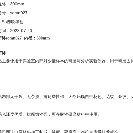
格：300mm
号：somn027
：So赛欧华创
间：2023-07-20
钵somn027
内径：300mm
研钵
品主要使用于实验室内部对少量样本的研磨与分析实验仪器，用于研磨固
：
品内部无干裂、无杂质、抗耐磨性强。天然玛瑙自带花色、花纹、条纹、
品光泽度优质、抗腐蚀性强，可在酸性研磨材料中使用。
用巴西进口原材料加工制成，纯度、硬度高，都符合质量技术标准。