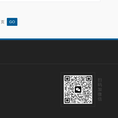
页
扫
码
加
微
信