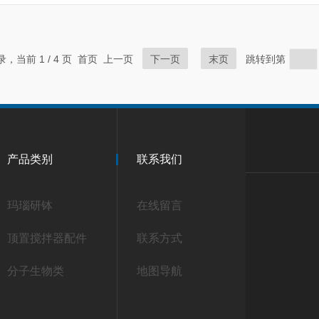
记录，当前 1 / 4 页 首页 上一页
下一页
末页
跳转到第
产品类别
联系我们
玛瑙研钵
在线留言
顶置搅拌器配件
联系方式
分子生物类
地图导航