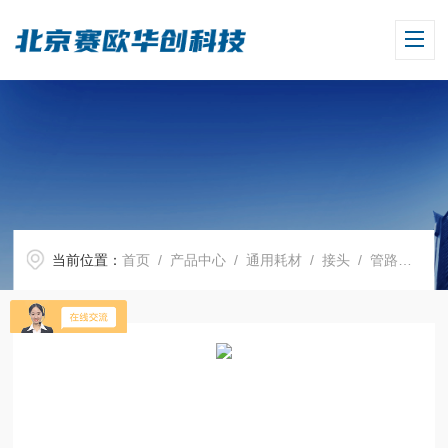
当前位置：
首页
/
产品中心
/
通用耗材
/
接头
/ 管路接头，PP，直通，用于内径为3- 5 mm的管路