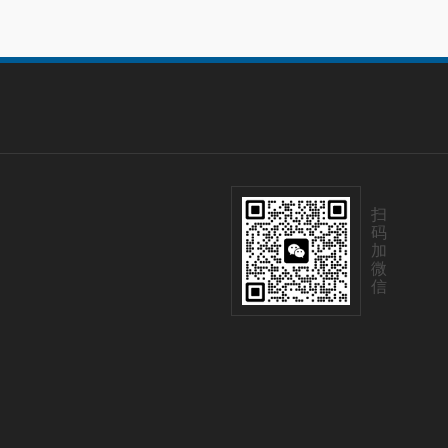
扫
码
加
微
信