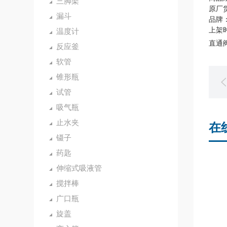
三脚架
原厂货
漏斗
品牌：
上架时
温度计
直通阀
反应釜
软管
锥形瓶
试管
吸气瓶
止水夹
在
镊子
药匙
伸缩式吸液管
搅拌棒
广口瓶
旋盖