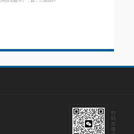
阿拉伯数字），如：三加四=7
扫
码
加
微