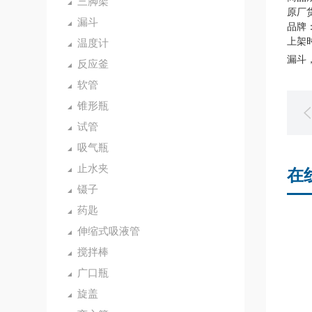
三脚架
原厂货
漏斗
品牌：
上架时
温度计
漏斗，
反应釜
软管
锥形瓶
试管
吸气瓶
止水夹
在
镊子
药匙
伸缩式吸液管
搅拌棒
广口瓶
旋盖