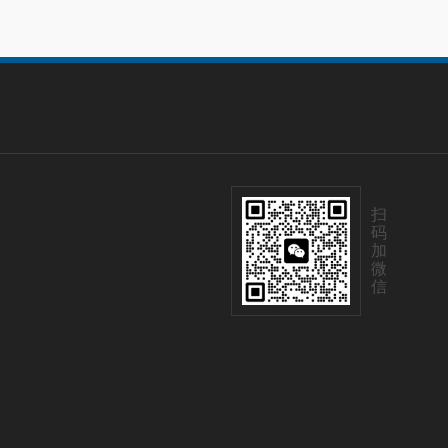
扫
码
加
微
信