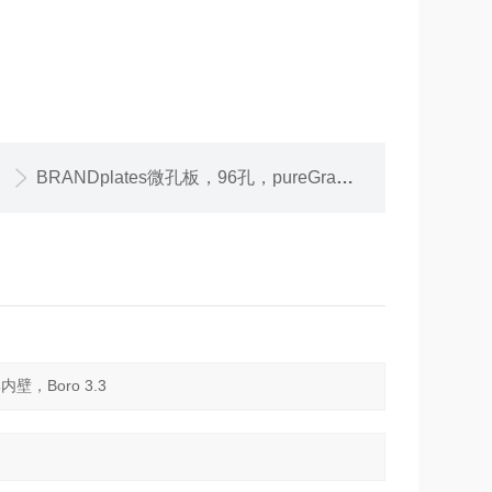
BRANDplates微孔板，96孔，pureGrade S，PS材质，透明，C形底, BIO-CERT CELL CULTURE STERILE，灭菌