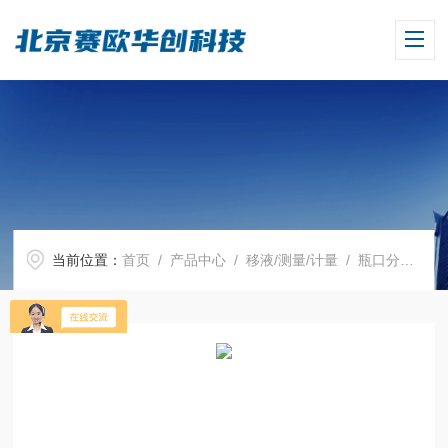
当前位置：
首页
/
产品中心
/
移液/测量/计量
/
瓶口分液器
/ 