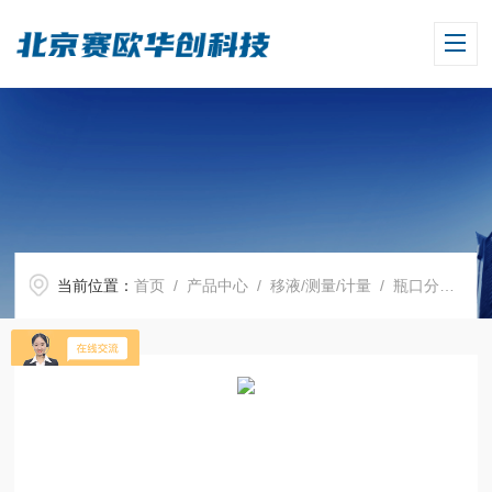
当前位置：
首页
/
产品中心
/
移液/测量/计量
/
瓶口分液器
/ 