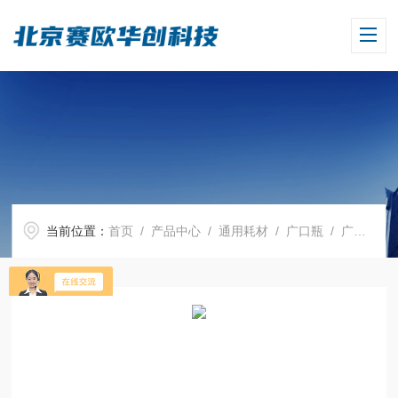
当前位置：
首页
/
产品中心
/
通用耗材
/
广口瓶
/ 广口瓶，PFA材质，2000 ml，旋盖 S40