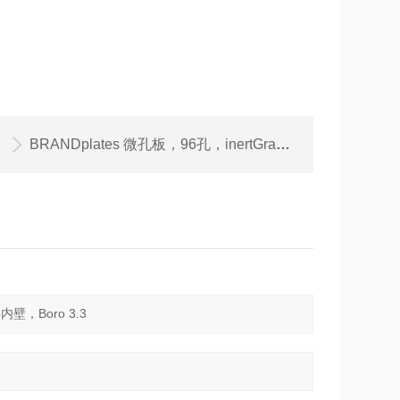
BRANDplates 微孔板，96孔，inertGrade，PS材质，白色，底透，灭菌