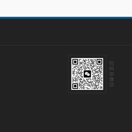
扫
码
加
微
信