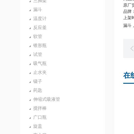
三脚架
原厂货
漏斗
品牌：
上架时
温度计
漏斗，
反应釜
软管
锥形瓶
试管
吸气瓶
止水夹
在
镊子
药匙
伸缩式吸液管
搅拌棒
广口瓶
旋盖