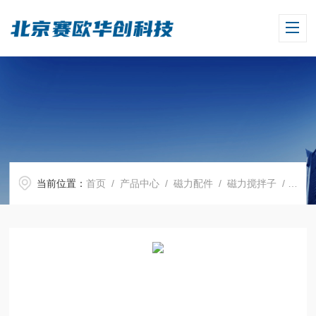
当前位置：
首页
/
产品中心
/
磁力配件
/
磁力搅拌子
/ 【磁力搅拌器配件】磁子套装，20个/盒,大龙，18900731