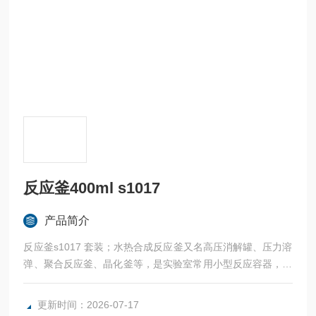
反应釜400ml s1017
产品简介
反应釜s1017 套装；水热合成反应釜又名高压消解罐、压力溶
弹、聚合反应釜、晶化釜等，是实验室常用小型反应容器，可
用于小剂量合成反应，还用于罐体内强酸或强碱且高温高压封
闭环境来达到快速消解难溶物质的目的。广泛使用在石油化
更新时间：2026-07-17
工、生物医学、材料科学、地质化学、环境科学、食品科学、