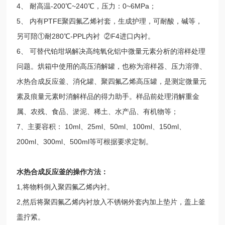
4、 耐高温-200℃~240℃，压力：0~6MPa；
5、 内有PTFE聚四氟乙烯衬套，生成护理，可耐酸，碱等，
另可陪①耐280℃-PPL内衬 ②F4进口内衬。
6、 可替代铂坩埚解决高纯氧化铝中微量元素分析的溶样处理
问题。烘箱中使用的高压消解罐，也称为溶样器、压力溶弹、
水热合成反应釜、消化罐、聚四氟乙烯高压罐，是测定微量元
素及痕量元素时消解样品的得力助手。样品前处理消解重金
属、农残、食品、淤泥、稀土、水产品、有机物等；
7、主要容积： 10ml、25ml、50ml、100ml、150ml、
200ml、300ml、500ml等可根据要求定制。
水热合成反应釜的操作方法：
1,将物料倒入聚四氟乙烯内衬。
2,然后将聚四氟乙烯内衬放入不锈钢外套内加上垫片，盖上釜
盖拧紧。